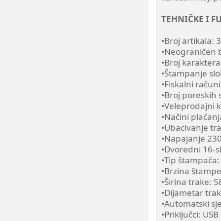
TEHNIČKE I 
•Broj artikala:
•Neograničen br
•Broj karaktera
•Štampanje sl
•Fiskalni račun
•Broj poreskih 
•Veleprodajni 
•Načini plaćanj
•Ubacivanje tra
•Napajanje 230
•Dvoredni 16-sl
•Tip štampača: 
•Brzina štamp
•Širina trake:
•Dijametar tra
•Automatski sj
•Priključci: USB