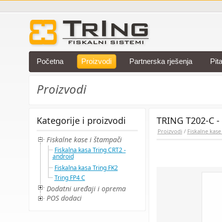
Početna
Proizvodi
Partnerska rješenja
Pit
Proizvodi
Kategorije i proizvodi
TRING T202-C - [
Proizvodi
/
Fiskalne kase
Fiskalne kase i štampači
Fiskalna kasa Tring CRT2 -
android
Fiskalna kasa Tring FK2
Tring FP4 C
Dodatni uređaji i oprema
POS dodaci