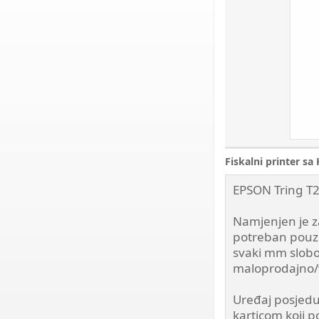
Fiskalni printer 
EPSON Tring T20
Namjenjen je z
potreban pouzda
svaki mm slobod
maloprodajno/
Uređaj posjeduj
karticom koji 