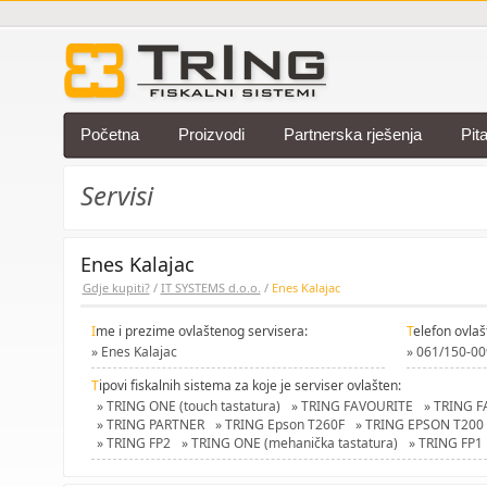
Početna
Proizvodi
Partnerska rješenja
Pit
Servisi
Enes Kalajac
Gdje kupiti?
/
IT SYSTEMS d.o.o.
/
Enes Kalajac
I
me i prezime ovlaštenog servisera:
T
elefon ovlaš
» Enes Kalajac
» 061/150-00
T
ipovi fiskalnih sistema za koje je serviser ovlašten:
» TRING ONE (touch tastatura)
» TRING FAVOURITE
» TRING 
» TRING PARTNER
» TRING Epson T260F
» TRING EPSON T200
» TRING FP2
» TRING ONE (mehanička tastatura)
» TRING FP1