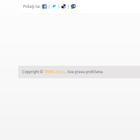
Pošalji na:
|
|
|
Copyright ©
TRING d.o.o.
. Sva prava pridržana.