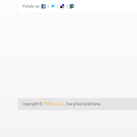
Pošalji na:
|
|
|
Copyright ©
TRING d.o.o.
. Sva prava pridržana.