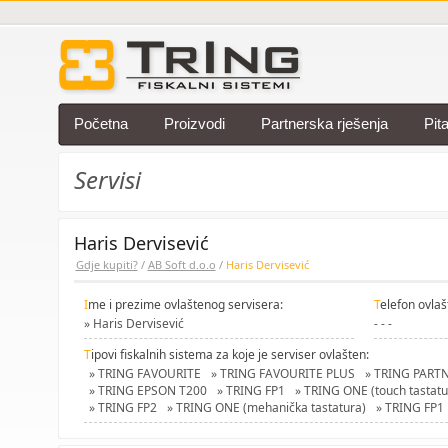
Početna
Proizvodi
Partnerska rješenja
Pit
Servisi
Haris Dervisević
Gdje kupiti?
/
AB Soft d.o.o
/
Haris Dervisević
I
me i prezime ovlaštenog servisera:
T
elefon ovlaš
» Haris Dervisević
- - -
T
ipovi fiskalnih sistema za koje je serviser ovlašten:
» TRING FAVOURITE
» TRING FAVOURITE PLUS
» TRING PART
» TRING EPSON T200
» TRING FP1
» TRING ONE (touch tastatu
» TRING FP2
» TRING ONE (mehanička tastatura)
» TRING FP1