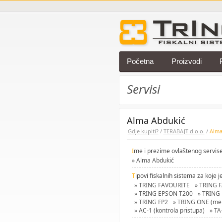
Početna
Proizvodi
Servisi
Alma Abdukić
Gdje kupiti?
/
TERABAJT d.o.o.
/
Alma
I
me i prezime ovlaštenog servise
» Alma Abdukić
T
ipovi fiskalnih sistema za koje j
» TRING FAVOURITE
» TRING 
» TRING EPSON T200
» TRING 
» TRING FP2
» TRING ONE (meh
» AC-1 (kontrola pristupa)
» TA