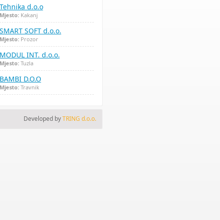
Tehnika d.o.o
Mjesto:
Kakanj
SMART SOFT d.o.o.
Mjesto:
Prozor
MODUL INT. d.o.o.
Mjesto:
Tuzla
BAMBI D.O.O
Mjesto:
Travnik
Developed by
TRING d.o.o.