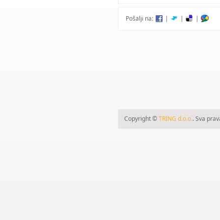
Pošalji na:
|
|
|
Copyright ©
TRING d.o.o.
. Sva prav