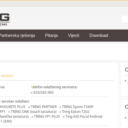
Partnerska rješenja
Pitanja
Vijesti
Download
O
 Abdukić
ra:
T
elefon ovlaštenog servisera:
» 033/265-965
e serviser ovlašten:
O
FAVOURITE PLUS
» TRING PARTNER
» TRING Epson T260F
FP1
» TRING ONE (touch tastatura)
» Tring Epson T202
anička tastatura)
» TRING FP1 PLUS
» Ting AIO Fiscal Android
-1 (ERV)