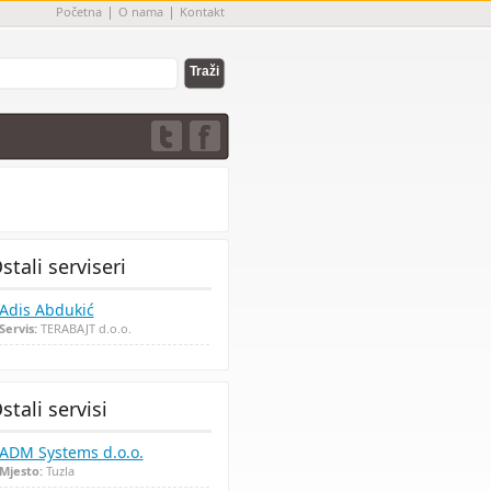
Početna
O nama
Kontakt
stali serviseri
Adis Abdukić
Servis:
TERABAJT d.o.o.
stali servisi
ADM Systems d.o.o.
Mjesto:
Tuzla