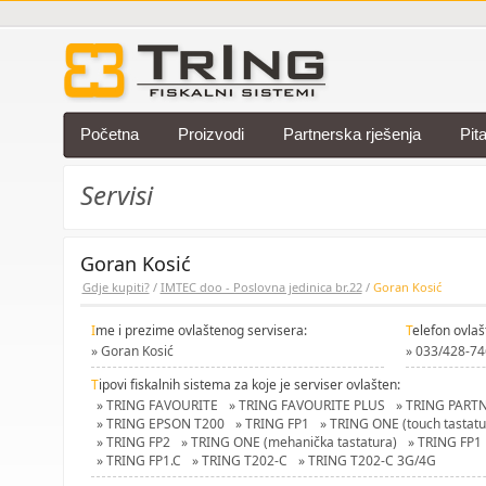
Početna
Proizvodi
Partnerska rješenja
Pit
Servisi
Goran Kosić
Gdje kupiti?
/
IMTEC doo - Poslovna jedinica br.22
/
Goran Kosić
I
me i prezime ovlaštenog servisera:
T
elefon ovlaš
» Goran Kosić
» 033/428-74
T
ipovi fiskalnih sistema za koje je serviser ovlašten:
» TRING FAVOURITE
» TRING FAVOURITE PLUS
» TRING PART
» TRING EPSON T200
» TRING FP1
» TRING ONE (touch tastatu
» TRING FP2
» TRING ONE (mehanička tastatura)
» TRING FP1
» TRING FP1.C
» TRING T202-C
» TRING T202-C 3G/4G