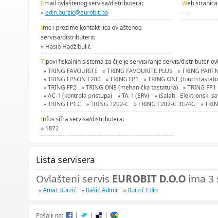
E
mail ovlaštenog servisa/distributera:
W
eb stranica
»
edin.burzic@eurobit.ba
- - -
I
me i prezime kontakt lica ovlaštenog
servisa/distributera:
» Hasib Hadžibulić
T
ipovi fiskalnih sistema za čije je servisiranje servis/distributer ov
» TRING FAVOURITE
» TRING FAVOURITE PLUS
» TRING PART
» TRING EPSON T200
» TRING FP1
» TRING ONE (touch tastatu
» TRING FP2
» TRING ONE (mehanička tastatura)
» TRING FP1
» AC-1 (kontrola pristupa)
» TA-1 (ERV)
» iSalah - Elektronski s
» TRING FP1.C
» TRING T202-C
» TRING T202-C 3G/4G
» TRI
I
nfos sifra servisa/distributera:
» 1872
Lista servisera
Ovlašteni servis
EUROBIT D.O.O
ima 3 
»
Amar Burzić
»
Bašić Admir
»
Burzić Edin
Pošalji na:
|
|
|