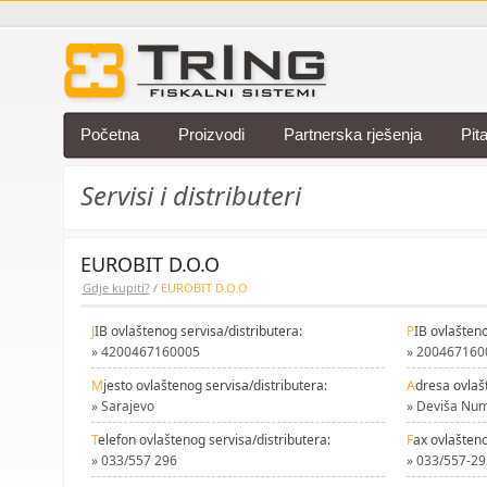
Početna
Proizvodi
Partnerska rješenja
Pit
Servisi i distributeri
EUROBIT D.O.O
Gdje kupiti?
/
EUROBIT D.O.O
J
IB ovlaštenog servisa/distributera:
P
IB ovlašteno
» 4200467160005
» 200467160
M
jesto ovlaštenog servisa/distributera:
A
dresa ovlaš
» Sarajevo
» Deviša Num
T
elefon ovlaštenog servisa/distributera:
F
ax ovlašteno
» 033/557 296
» 033/557-29