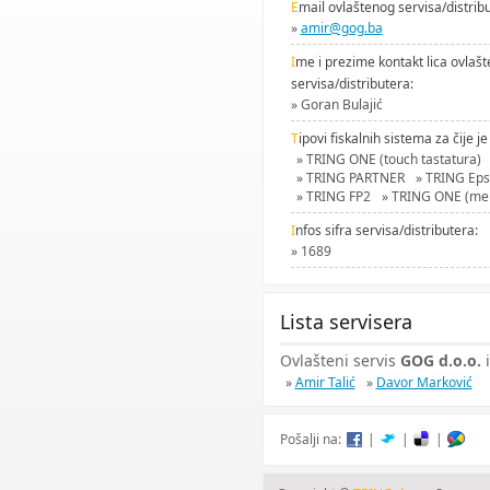
E
mail ovlaštenog servisa/distrib
»
amir@gog.ba
I
me i prezime kontakt lica ovlaš
servisa/distributera:
» Goran Bulajić
T
ipovi fiskalnih sistema za čije je
» TRING ONE (touch tastatura)
» TRING PARTNER
» TRING Ep
» TRING FP2
» TRING ONE (meh
I
nfos sifra servisa/distributera:
» 1689
Lista servisera
Ovlašteni servis
GOG d.o.o.
i
»
Amir Talić
»
Davor Marković
Pošalji na:
|
|
|