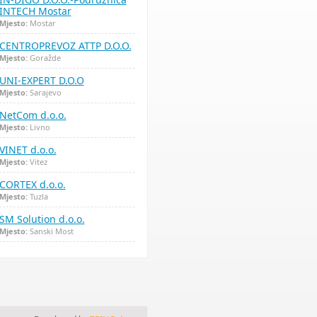
INTECH Mostar
Mjesto:
Mostar
CENTROPREVOZ ATTP D.O.O.
Mjesto:
Goražde
UNI-EXPERT D.O.O
Mjesto:
Sarajevo
NetCom d.o.o.
Mjesto:
Livno
VINET d.o.o.
Mjesto:
Vitez
CORTEX d.o.o.
Mjesto:
Tuzla
SM Solution d.o.o.
Mjesto:
Sanski Most