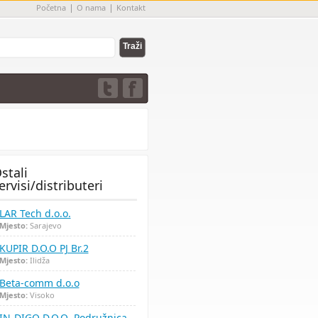
Početna
O nama
Kontakt
stali
ervisi/distributeri
LAR Tech d.o.o.
Mjesto:
Sarajevo
KUPIR D.O.O PJ Br.2
Mjesto:
Ilidža
Beta-comm d.o.o
Mjesto:
Visoko
IN-DIGO D.O.O.-Podružnica