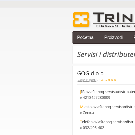
Početna
Proizvodi
Servisi i distribute
GOG d.o.o.
Gdje kupiti?
/
GOG d.o.o.
J
IB ovlaštenog servisa/distribute
» 4218457280009
M
jesto ovlaštenog servisa/distri
» Zenica
T
elefon ovlaštenog servisa/distri
» 032/403-402