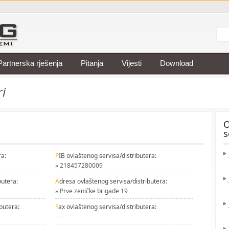
Partnerska rješenja
Pitanja
Vijesti
Download
ri
O
s
ra:
P
IB ovlaštenog servisa/distributera:
» 218457280009
butera:
A
dresa ovlaštenog servisa/distributera:
» Prve zeničke brigade 19
butera:
F
ax ovlaštenog servisa/distributera:
- - -