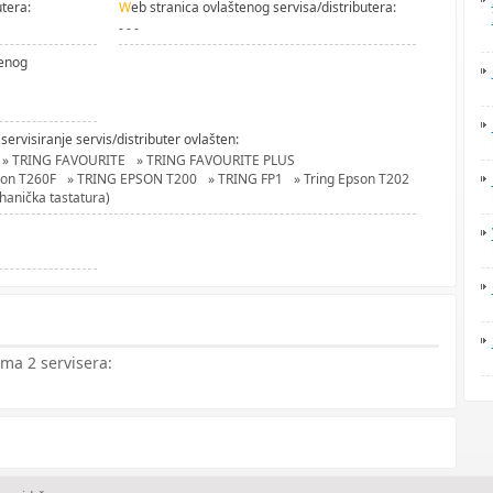
utera:
W
eb stranica ovlaštenog servisa/distributera:
- - -
tenog
 servisiranje servis/distributer ovlašten:
» TRING FAVOURITE
» TRING FAVOURITE PLUS
son T260F
» TRING EPSON T200
» TRING FP1
» Tring Epson T202
anička tastatura)
ma 2 servisera: