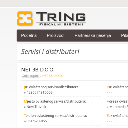
Početna
Proizvodi
Partnerska rješenja
Pit
Servisi i distributeri
NET 3B D.O.O.
Gdje kupiti?
/
NET 3B D.O.O.
J
IB ovlaštenog servisa/distributera:
P
IB ovlašteno
» 4236574810009
- - -
M
jesto ovlaštenog servisa/distributera:
A
dresa ovlaš
» Novi Travnik
» Mehmeda S
T
elefon ovlaštenog servisa/distributera:
F
ax ovlašteno
» 061/620-855
- - -