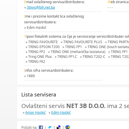
E
mail ovlaštenog servisa/distributera:
W
eb stranica
»
3bivis@bih.net.ba
- - -
I
me i prezime kontakt lica ovlaštenog
servisa/distributera:
» Edim Haskić
T
ipovi fiskalnih sistema za čije je servisiranje servis/distributer ov
» TRING FAVOURITE
» TRING FAVOURITE PLUS
» TRING PART
» TRING EPSON T200
» TRING FP1
» TRING ONE (touch tastatu
» TRING FP2
» TRING ONE (mehanička tastatura)
» TRING FP1
» Tring ONE Plus
» TRING FP1.C
» TRING T202-C
» TRING T20
» TRING FK2
I
nfos sifra servisa/distributera:
» 1889
Lista servisera
Ovlašteni servis
NET 3B D.O.O.
ima 2 se
»
Amar Haskić
»
Edim Haskić
Pošalji na:
|
|
|