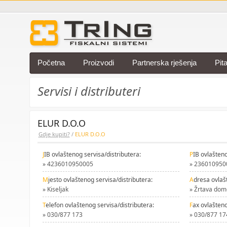
Početna
Proizvodi
Partnerska rješenja
Pit
Servisi i distributeri
ELUR D.O.O
Gdje kupiti?
/
ELUR D.O.O
J
IB ovlaštenog servisa/distributera:
P
IB ovlašteno
» 4236010950005
» 236010950
M
jesto ovlaštenog servisa/distributera:
A
dresa ovlaš
» Kiseljak
» Žrtava dom
T
elefon ovlaštenog servisa/distributera:
F
ax ovlašteno
» 030/877 173
» 030/877 17