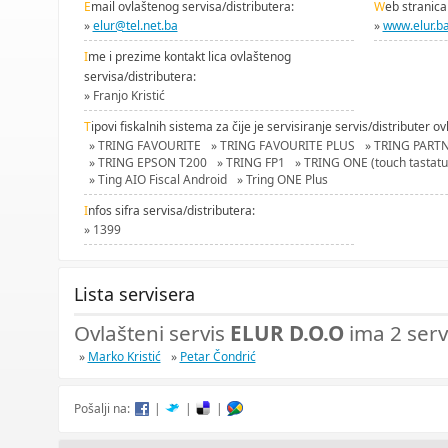
E
mail ovlaštenog servisa/distributera:
W
eb stranica
»
elur@tel.net.ba
»
www.elur.b
I
me i prezime kontakt lica ovlaštenog
servisa/distributera:
» Franjo Kristić
T
ipovi fiskalnih sistema za čije je servisiranje servis/distributer ov
» TRING FAVOURITE
» TRING FAVOURITE PLUS
» TRING PART
» TRING EPSON T200
» TRING FP1
» TRING ONE (touch tastatu
» Ting AIO Fiscal Android
» Tring ONE Plus
I
nfos sifra servisa/distributera:
» 1399
Lista servisera
Ovlašteni servis
ELUR D.O.O
ima 2 serv
»
Marko Kristić
»
Petar Čondrić
Pošalji na:
|
|
|