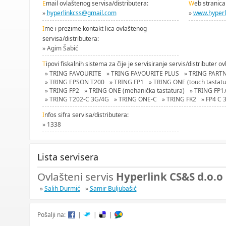
E
mail ovlaštenog servisa/distributera:
W
eb stranica
»
hyperlinkcss@gmail.com
»
www.hyperl
I
me i prezime kontakt lica ovlaštenog
servisa/distributera:
» Agim Šabić
T
ipovi fiskalnih sistema za čije je servisiranje servis/distributer ov
» TRING FAVOURITE
» TRING FAVOURITE PLUS
» TRING PART
» TRING EPSON T200
» TRING FP1
» TRING ONE (touch tastatu
» TRING FP2
» TRING ONE (mehanička tastatura)
» TRING FP1.
» TRING T202-C 3G/4G
» TRING ONE-C
» TRING FK2
» FP4 C 
I
nfos sifra servisa/distributera:
» 1338
Lista servisera
Ovlašteni servis
Hyperlink CS&S d.o.o
»
Salih Durmić
»
Samir Buljubašić
Pošalji na:
|
|
|