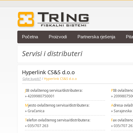
Početna
Proizvodi
Partnerska rješenja
Pit
Servisi i distributeri
Hyperlink CS&S d.o.o
Gdje kupiti?
/
Hyperlink CS&S d.o.o
J
IB ovlaštenog servisa/distributera:
P
IB ovlašteno
» 4209980750001
» 209980750
M
jesto ovlaštenog servisa/distributera:
A
dresa ovlaš
» Gračanica
» Sarajevska
T
elefon ovlaštenog servisa/distributera:
F
ax ovlašteno
» 035/707 263
» 035/707 26