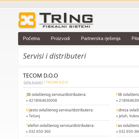
Početna
Proizvodi
Partnerska rješenja
Pit
Servisi i distributeri
TECOM D.O.O
Gdje kupiti?
/
TECOM D.O.O
J
IB ovlaštenog servisa/distributera:
P
IB ovlašteno
» 4218064630008
» 218064630
M
jesto ovlaštenog servisa/distributera:
A
dresa ovlaš
» Tešanj
» Jelah, Vuko
T
elefon ovlaštenog servisa/distributera:
F
ax ovlašteno
» 032 650-360
» 032 650-36