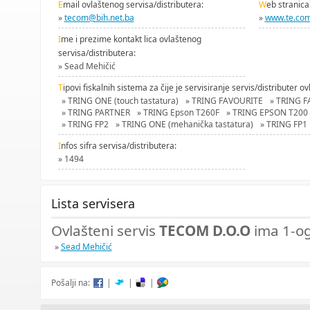
E
mail ovlaštenog servisa/distributera:
W
eb stranica
»
tecom@bih.net.ba
»
www.te.com
I
me i prezime kontakt lica ovlaštenog
servisa/distributera:
» Sead Mehičić
T
ipovi fiskalnih sistema za čije je servisiranje servis/distributer ov
» TRING ONE (touch tastatura)
» TRING FAVOURITE
» TRING 
» TRING PARTNER
» TRING Epson T260F
» TRING EPSON T200
» TRING FP2
» TRING ONE (mehanička tastatura)
» TRING FP1
I
nfos sifra servisa/distributera:
» 1494
Lista servisera
Ovlašteni servis
TECOM D.O.O
ima 1-og
»
Sead Mehičić
Pošalji na:
|
|
|