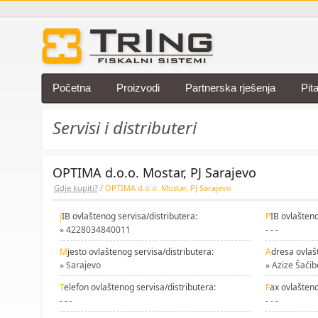
Početna
Proizvodi
Partnerska rješenja
Pit
Servisi i distributeri
OPTIMA d.o.o. Mostar, PJ Sarajevo
Gdje kupiti?
/
OPTIMA d.o.o. Mostar, PJ Sarajevo
J
IB ovlaštenog servisa/distributera:
P
IB ovlašteno
» 4228034840011
- - -
M
jesto ovlaštenog servisa/distributera:
A
dresa ovlaš
» Sarajevo
» Azize Šaći
T
elefon ovlaštenog servisa/distributera:
F
ax ovlašteno
- - -
- - -