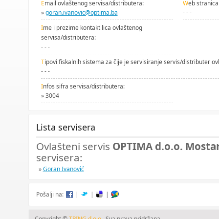
E
mail ovlaštenog servisa/distributera:
W
eb stranica
»
goran.ivanovic@optima.ba
- - -
I
me i prezime kontakt lica ovlaštenog
servisa/distributera:
- - -
T
ipovi fiskalnih sistema za čije je servisiranje servis/distributer ov
- - -
I
nfos sifra servisa/distributera:
» 3004
Lista servisera
Ovlašteni servis
OPTIMA d.o.o. Mostar,
servisera:
»
Goran Ivanović
Pošalji na:
|
|
|
Copyright ©
TRING d.o.o.
. Sva prava pridržana.